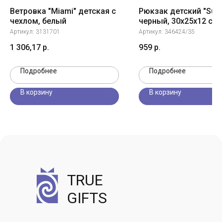
Ветровка "Miami" детская с
Рюкзак детский "Susd
чехлом, белый
черный, 30x25x12 см 
100% полиэстер 600D
Артикул:
3131701
Артикул:
346424/35
1 306,17
р.
959
р.
Подробнее
Подробнее
В корзину
В корзину
TRUE
GIFTS