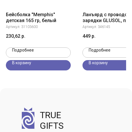
Бейсболка "Memphis"
Ланъярд с проводом
детская 165 гр, белый
зарядки GLUSOL, пла
текстиль
Артикул:
31103600
Артикул:
346145
230,62
р.
449
р.
Подробнее
Подробнее
В корзину
В корзину
TRUE
GIFTS