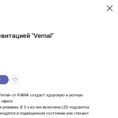
витацией "Vernal"
у
Vernal» от KIANA создаст здоровую и уютную
 офисе.
х режимах. В 3-х из них включена LED-подсветка:
находятся в подвешенном состоянии или стекают