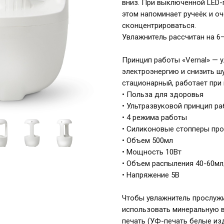
вниз. При выключенной LED-п
этом напоминает ручеёк и оч
сконцентрироваться.
Увлажнитель рассчитан на 6
Принцип работы «Vernal» — 
электроэнергию и снизить ш
стационарный, работает при
• Польза для здоровья
• Ультразвуковой принцип р
• 4 режима работы
• Силиконовые стопперы пр
• Объем 500мл
• Мощность 10Вт
• Объем распыления 40-60мл
• Напряжение 5В
Чтобы увлажнитель прослуж
использовать минеральную в
печать (УФ-печать белые из