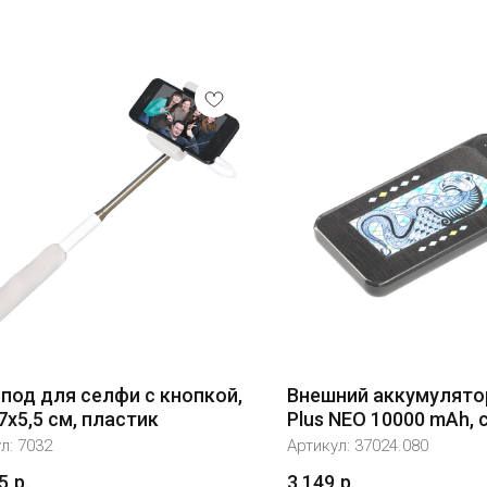
под для селфи с кнопкой,
Внешний аккумулятор 
7х5,5 см, пластик
Plus NEO 10000 mAh, 
ул:
7032
Артикул:
37024.080
5
р.
3 149
р.