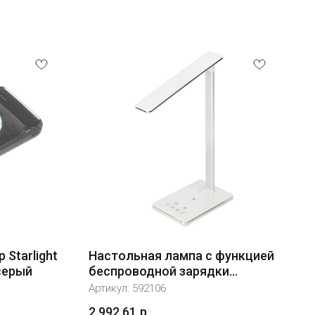
Starlight
Настольная лампа с функцией
серый
беспроводной зарядки
"Starline", белый
Артикул:
592106
2 992,61
р.