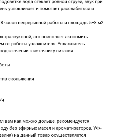
одсветке вода стекает ровной струёй, звук при
ень успокаивает и помогает расслабиться и
–8 часов непрерывной работы и площадь 5–8 м2.
ультразвуковой, это позволяет экономить
ум от работы увлажнителя. Увлажнитель
 подключении к источнику питания.
аботы
отив скольжения
/ч
ил вам как можно дольше, рекомендуется
оду без эфирных масел и ароматизаторов. УФ-
делия) на данный товар осуществляется