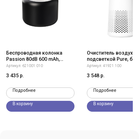
Беспроводная колонка
Очиститель воздуха 
Passion 80dB 600 mAh,
подсветкой Pure, бе
черная
Артикул:
621001.010
Артикул:
41921.100
3 435
р.
3 548
р.
Подробнее
Подробнее
В корзину
В корзину