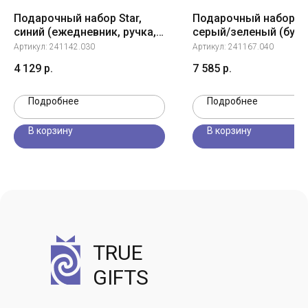
Подарочный набор Star,
Подарочный набор Fo
синий (ежедневник, ручка,
серый/зеленый (буты
аккумулятор)
ЗУ, рюкзак)
Артикул:
241142.030
Артикул:
241167.040
4 129
р.
7 585
р.
Подробнее
Подробнее
В корзину
В корзину
TRUE
GIFTS