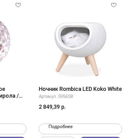
ое
Ночник Rombica LED Koko White
ирола /
Артикул:
595658
2 849,39
р.
Подробнее