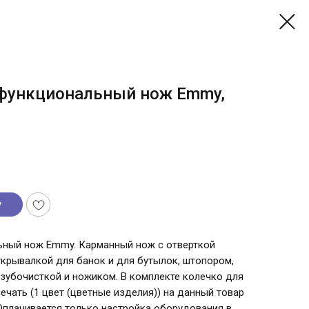
функциональный нож Emmy,
у
ьный нож Emmy. Карманный нож с отверткой
 открывалкой для банок и для бутылок, штопором,
 зубочисткой и ножиком. В комплекте колечко для
ечать (1 цвет (цветные изделия)) на данный товар
Оплачивается только настройка оборудования в