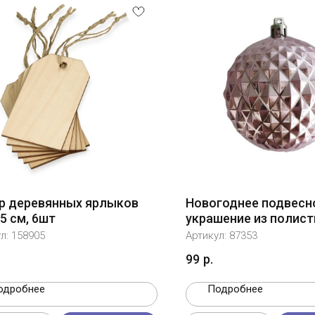
р деревянных ярлыков
Новогоднее подвесн
,5 см, 6шт
украшение из полист
8x8x8см, розовый
ул:
158905
Артикул:
87353
99
р.
одробнее
Подробнее