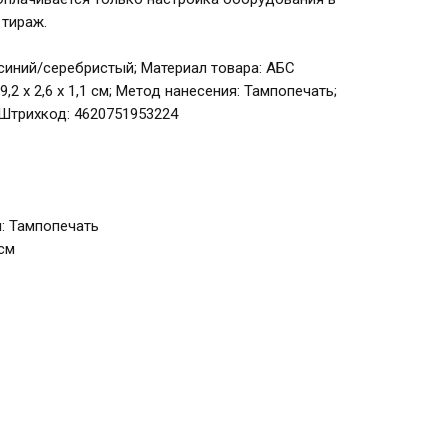
 тираж.
о-синий/серебристый; Материал товара: АБС
9,2 х 2,6 х 1,1 см; Метод нанесения: Тампопечать;
Штрихкод: 4620751953224
: Тампопечать
 см