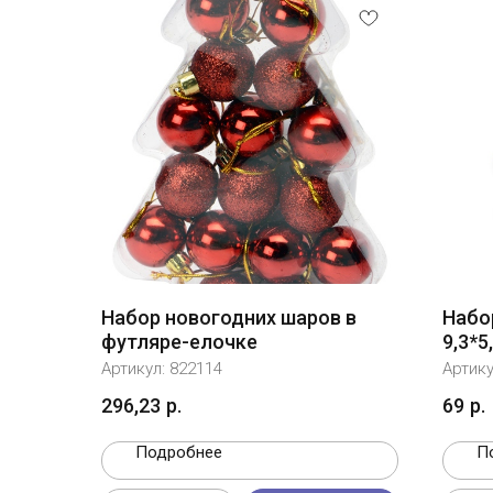
Набор новогодних шаров в
Набо
футляре-елочке
9,3*5
Артикул:
822114
Артик
296,23
р.
69
р.
Подробнее
П