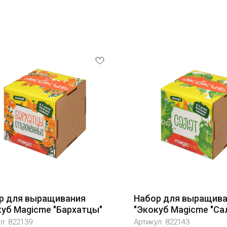
р для выращивания
Набор для выращив
куб Magicme "Бархатцы"
"Экокуб Magicme "Са
ул:
822139
Артикул:
822143