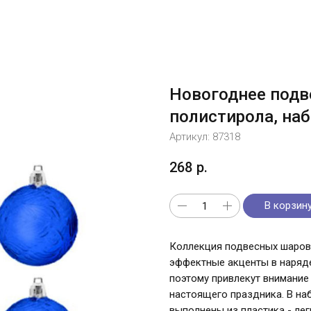
Новогоднее подв
полистирола, наб
Артикул:
87318
268
р.
В корзин
Коллекция подвесных шаров 
эффектные акценты в наряде
поэтому привлекут внимание
настоящего праздника. В на
выполнены из пластика - лег