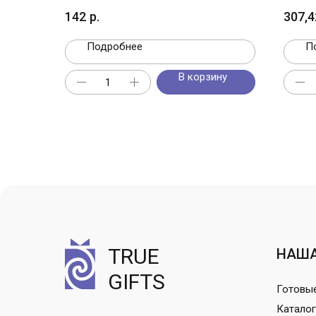
функций) «Multy», оранжевый
142
р.
307,4
Подробнее
П
В корзину
TRUE
НАША
GIFTS
Готовы
Каталог