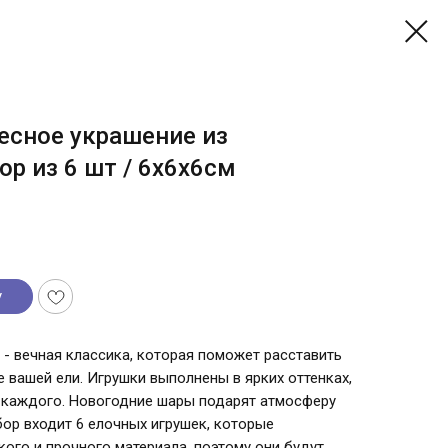
есное украшение из
ор из 6 шт / 6х6х6см
у
- вечная классика, которая поможет расставить
 вашей ели. Игрушки выполнены в ярких оттенках,
 каждого. Новогодние шары подарят атмосферу
бор входит 6 елочных игрушек, которые
кого и прочного материала, поэтому они будут