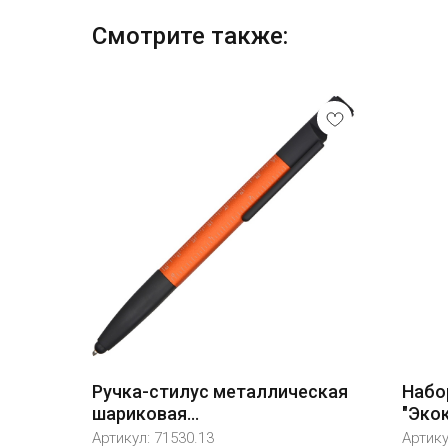
Смотрите также:
Ручка-стилус металлическая
Набо
шариковая
"Эко
многофункциональная (6
Артикул:
71530.13
Артик