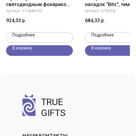
светодиодным фонариком
насадок "Bits", темно
- Синий
Артикул:
5-10448500
Артикул:
473402p
924,33
р.
684,33
р.
Подробнее
Подробнее
В корзину
В корзину
TRUE
GIFTS
НАШИ КОНТАКТЫ