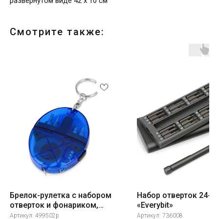
развернутом виде 42 x 10 см
Смотрите также:
Брелок-рулетка с набором
Набор отверток 24-в-
отверток и фонариком,
«Everybit»
синий
Артикул:
499502p
Артикул:
736008