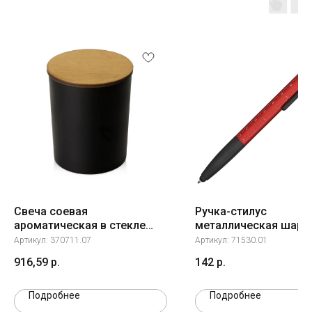
Свеча соевая
Ручка-стилус
ароматическая в стекле
металлическая шари
"Niort", черная
многофункциональна
Артикул:
370711.07
Артикул:
71530.01
функций) «Multy», кр
916,59
р.
142
р.
Подробнее
Подробнее