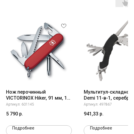
Нож перочинный
Мультитул-складной
VICTORINOX Hiker, 91 мм, 13
Demi 11-в-1, серебри
функций, красный
черный
Артикул:
601145
Артикул:
497867
5 790
р.
941,33
р.
Подробнее
Подробнее