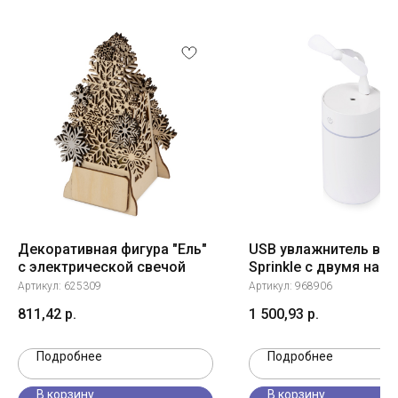
Декоративная фигура "Ель"
USB увлажнитель воз
с электрической свечой
Sprinkle с двумя нас
белый
Артикул:
625309
Артикул:
968906
811,42
р.
1 500,93
р.
Подробнее
Подробнее
В корзину
В корзину