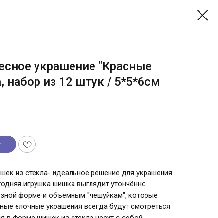
есное украшение "Красные
, набор из 12 штук / 5*5*6см
у
шек из стекла- идеальное решение для украшения
годняя игрушка шишка выглядит утончённо
азной форме и объемным "чешуйкам", которые
сные елочные украшения всегда будут смотреться
я в форме шишек из стекла несут с собой