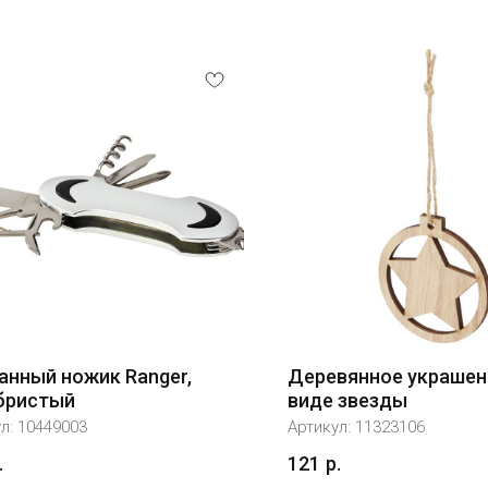
анный ножик Ranger,
Деревянное украшени
бристый
виде звезды
ул:
10449003
Артикул:
11323106
.
121
р.