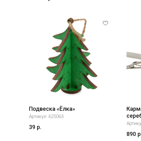
Подвеска «Ёлка»
Карм
сере
Артикул:
625063
Артик
39
р.
890
р