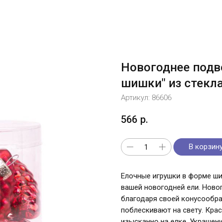
Новогоднее подв
шишки" из стекла
Артикул:
86606
566
р.
В корзин
Елочные игрушки в форме ши
вашей новогодней ели. Ново
благодаря своей конусообр
поблескивают на свету. Кра
изысканно на елке. Украшени