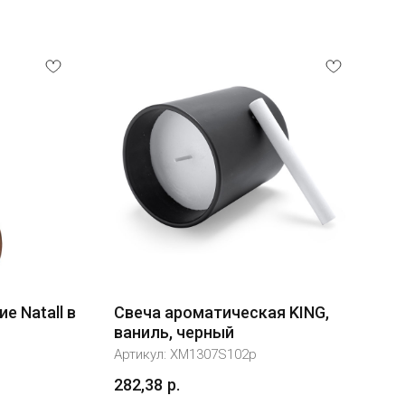
е Natall в
Свеча ароматическая KING,
ваниль, черный
Артикул:
XM1307S102p
282,38
р.