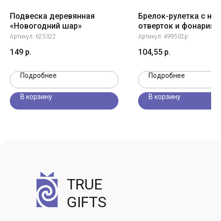
Подвеска деревянная
Брелок-рулетка с на
«Новогодний шар»
отверток и фонарико
синий
Артикул:
625322
Артикул:
499502p
149
р.
104,55
р.
Подробнее
Подробнее
В корзину
В корзину
TRUE
GIFTS