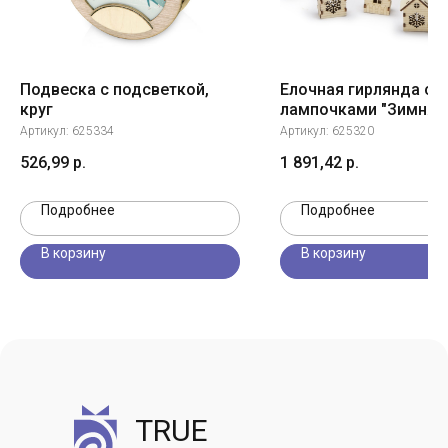
Подвеска с подсветкой,
Елочная гирлянда с
круг
лампочками "Зимняя
сказка" деревянная 
Артикул:
625334
Артикул:
625320
деревянная коробка 
526,99
р.
1 891,42
р.
наполнителем-струж
"Ларь"
Подробнее
Подробнее
В корзину
В корзину
TRUE