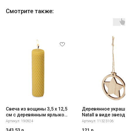
Смотрите также:
Свеча из вощины 3,5 х 12,5
Деревянное украшен
см с деревянным ярлыком,
Natall в виде звезды
желтый
Артикул:
190924
Артикул:
11323106
343,53
р.
121
р.