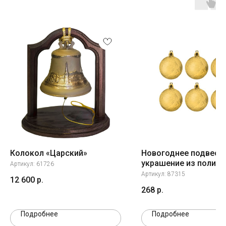
Колокол «Царский»
Новогоднее подвесн
украшение из полист
Артикул:
61726
набор из 6 шт / 6х6х
Артикул:
87315
12 600
р.
268
р.
Подробнее
Подробнее