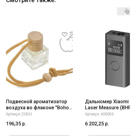
Смотрите также:
Подвесной ароматизатор
Дальномер Xiaomi Sm
воздуха во флаконе "Boho",
Laser Measure (BHR5
"Яблоко", 8 мл
Артикул:
22831
Артикул:
400093
196,35
р.
6 202,25
р.