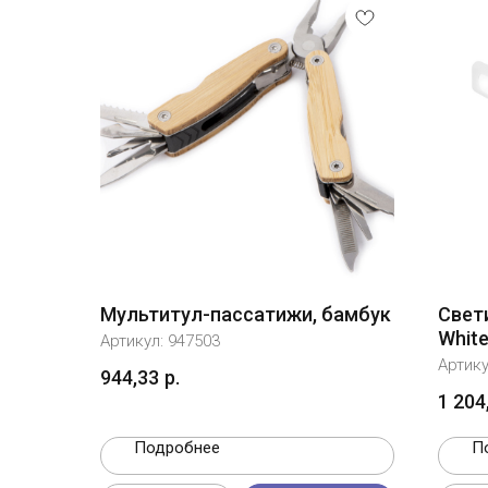
Мультитул-пассатижи, бамбук
Свет
Whit
Артикул:
947503
Артик
944,33
р.
1 204
Подробнее
П