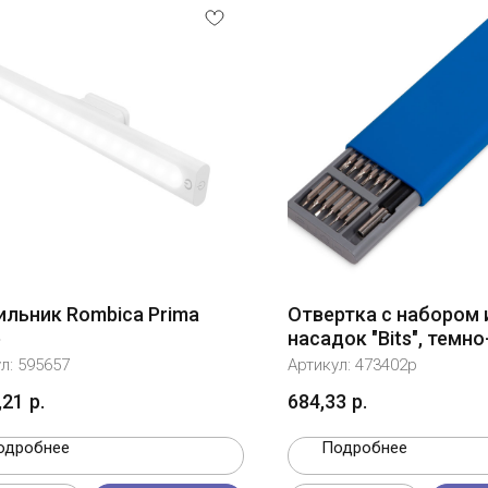
ильник Rombica Prima
Отвертка с набором 
e
насадок "Bits", темн
ул:
595657
Артикул:
473402p
,21
р.
684,33
р.
одробнее
Подробнее