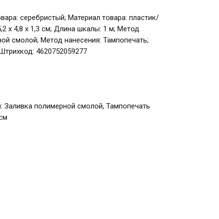
 товара: серебристый; Материал товара: пластик/
,2 х 4,8 х 1,3 см; Длина шкалы: 1 м; Метод
ной смолой; Метод нанесения: Тампопечать;
Штрихкод: 4620752059277
: Заливка полимерной смолой, Тампопечать
 см