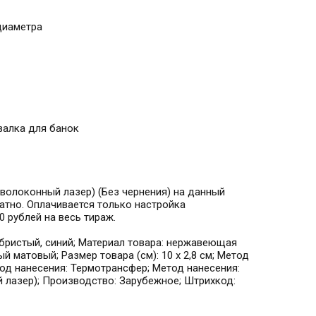
диаметра
валка для банок
оволоконный лазер) (Без чернения) на данный
атно. Оплачивается только настройка
 рублей на весь тираж.
еребристый, синий; Материал товара: нержавеющая
ый матовый; Размер товара (см): 10 х 2,8 см; Метод
од нанесения: Термотрансфер; Метод нанесения:
 лазер); Производство: Зарубежное; Штрихкод: