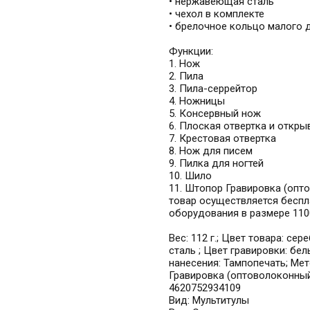
• нержавеющая сталь
• чехол в комплекте
• брелочное кольцо малого 
Функции:
1. Нож
2. Пила
3. Пила-серрейтор
4. Ножницы
5. Консервный нож
6. Плоская отвертка и откры
7. Крестовая отвертка
8. Нож для писем
9. Пилка для ногтей
10. Шило
11. Штопор Гравировка (опт
товар осуществляется беспл
оборудования в размере 1100
Вес: 112 г.; Цвет товара: с
сталь ; Цвет гравировки: бел
нанесения: Тампопечать; Мет
Гравировка (оптоволоконный
4620752934109
Вид: Мультитулы