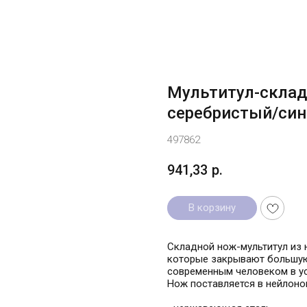
Мультитул-складн
серебристый/син
497862
941,33
р.
В корзину
Складной нож-мультитул из 
которые закрывают большую
современным человеком в ус
Нож поставляется в нейлоно