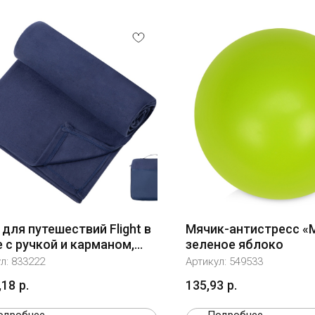
для путешествий Flight в
Мячик-антистресс «
 с ручкой и карманом,
зеленое яблоко
о-синий
ул:
833222
Артикул:
549533
,18
р.
135,93
р.