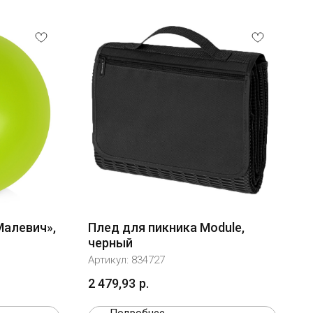
Малевич»,
Плед для пикника Module,
черный
Артикул:
834727
2 479,93
р.