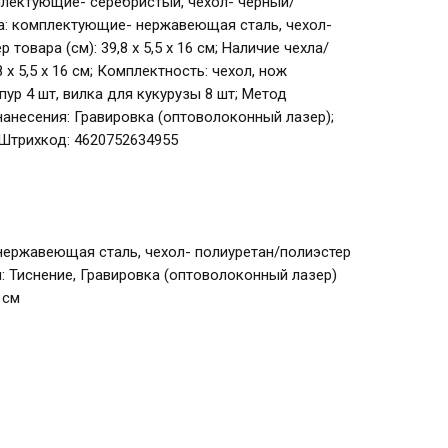
омплектующие- серебристый, чехол- черный/
а: комплектующие- нержавеющая сталь, чехол-
товара (см): 39,8 х 5,5 х 16 см; Наличие чехла/
 х 5,5 х 16 см; Комплектность: чехол, нож
пур 4 шт, вилка для кукурузы 8 шт; Метод
нанесения: Гравировка (оптоволоконный лазер);
Штрихкод: 4620752634955
ержавеющая сталь, чехол- полиуретан/полиэстер
 Тиснение, Гравировка (оптоволоконный лазер)
 см