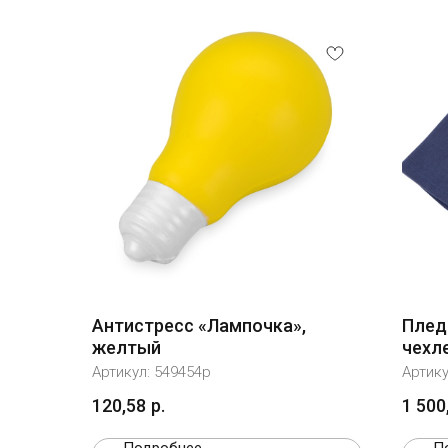
Антистресс «Лампочка»,
Плед 
желтый
чехле
темн
Артикул:
549454p
Артик
120,58
р.
1 500