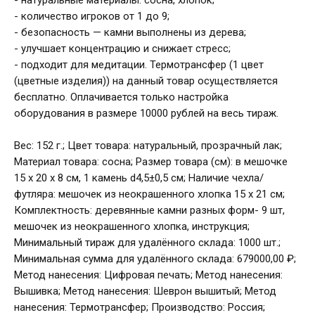
- натуральные материалы: сосна, хлопок;
- количество игроков от 1 до 9;
- безопасность — камни выполнены из дерева;
- улучшает концентрацию и снижает стресс;
- подходит для медитации. Термотрансфер (1 цвет
(цветные изделия)) на данный товар осуществляется
бесплатно. Оплачивается только настройка
оборудования в размере 10000 рублей на весь тираж.
Вес: 152 г.; Цвет товара: натуральный, прозрачный лак;
Материал товара: сосна; Размер товара (см): в мешочке
15 х 20 х 8 см, 1 камень d4,5±0,5 см; Наличие чехла/
футляра: мешочек из неокрашенного хлопка 15 х 21 см;
Комплектность: деревянные камни разных форм- 9 шт,
мешочек из неокрашенного хлопка, инструкция;
Минимальный тираж для удалённого склада: 1000 шт.;
Минимальная сумма для удалённого склада: 679000,00 ₽;
Метод нанесения: Цифровая печать; Метод нанесения:
Вышивка; Метод нанесения: Шеврон вышитый; Метод
нанесения: Термотрансфер; Производство: Россия;