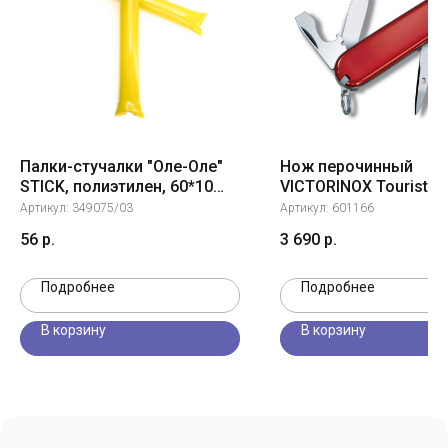
Палки-стучалки "Оле-Оле"
Нож перочинный
STICK, полиэтилен, 60*10
VICTORINOX Tourist, 8
см, желтый
12 функций, красный
Артикул:
349075/03
Артикул:
601166
56
р.
3 690
р.
Подробнее
Подробнее
В корзину
В корзину