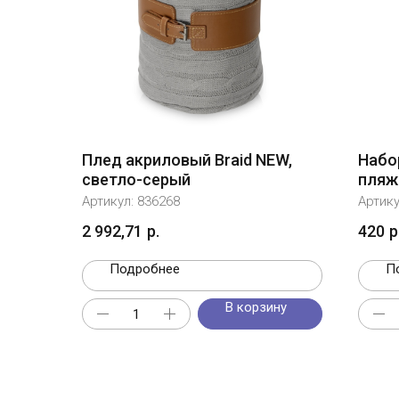
Плед акриловый Braid NEW,
Набо
светло-серый
пляже
белы
Артикул:
836268
Артик
2 992,71
р.
420
р
Подробнее
П
В корзину