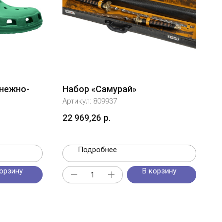
 нежно-
Набор «Самурай»
Артикул:
809937
22 969,26
р.
Подробнее
орзину
В корзину