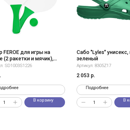
р FEROE для игры на
Сабо "Lyles" унисекс,
 (2 ракетки и мячик),
зеленый
й/папоротник
ул:
SD1003S1226
Артикул:
8305Z17
.
2 053
р.
одробнее
Подробнее
В корзину
В к