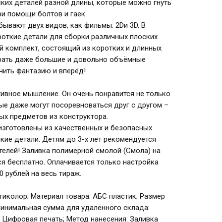
ских деталей разной длины, которые можно гнуть
ри помощи болтов и гаек.
 бывают двух видов, как фильмы: 2Dи 3D. В
роткие детали для сборки различных плоских
й комплект, состоящий из коротких и длинных
ирать даже большие и довольно объёмные
чить фантазию и вперёд!
тивное мышление. Он очень понравится не только
ые даже могут посоревноваться друг с другом –
ых предметов из конструктора.
изготовлены из качественных и безопасных
кие детали. Детям до 3-х лет рекомендуется
телей! Заливка полимерной смолой (Смола) на
я бесплатно. Оплачивается только настройка
 рублей на весь тираж.
льтиколор; Материал товара: АБС пластик; Размер
; Минимальная сумма для удалённого склада:
: Цифровая печать; Метод нанесения: Заливка