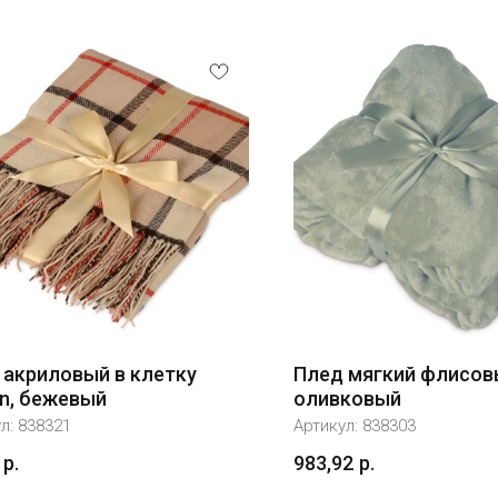
 акриловый в клетку
Плед мягкий флисовы
an, бежевый
оливковый
ул:
838321
Артикул:
838303
р.
983,92
р.