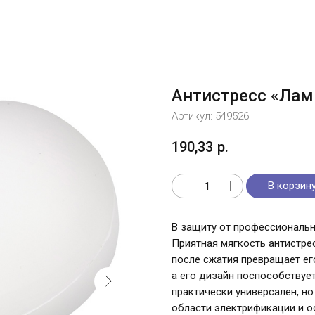
Антистресс «Лам
Артикул:
549526
190,33
р.
В корзин
В защиту от профессиональн
Приятная мягкость антистре
после сжатия превращает ег
а его дизайн поспособствуе
практически универсален, н
области электрификации и 