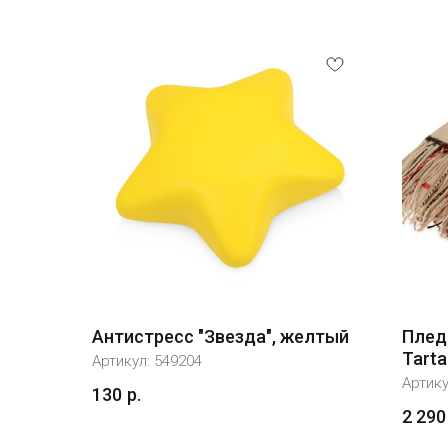
Антистресс "Звезда", желтый
Плед
Tart
Артикул:
549204
Артик
130
р.
2 290