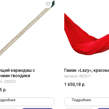
ущий карандаш с
Гамак «Lazy», красн
нами гвоздики
Артикул:
832311
ул:
220252
1 650,18
р.
5
р.
одробнее
Подробнее