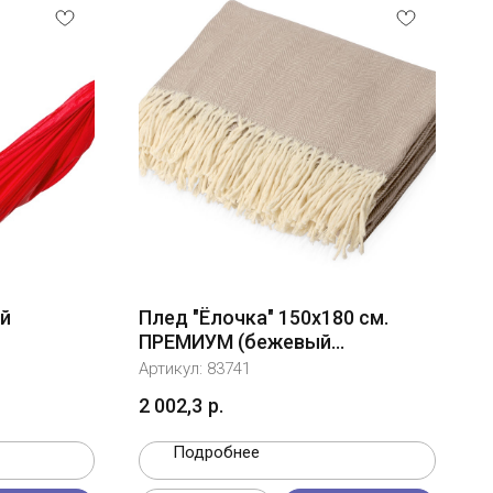
ый
Плед "Ёлочка" 150х180 см.
ПРЕМИУМ (бежевый
однотонное)
Артикул:
83741
2 002,3
р.
Подробнее