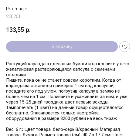
Profmagic
220261
133,55
р.
В корзину
Растущий карандаш сделан из бумаги и на кончике у него
желатиновая растворяющаяся капсула с семенами
гвоздики.
Пишите, пока он не станет совсем коротким. Когда от
карандаша останется примерно 1 см над капсулой,
посадите его под углом, погрузив капсулу в землю не
более, чем на 1 см. Поливайте и ухаживайте за ним, и уже
через 15-25 дней гвоздика даст первые всходы.
Тампопечать (1 цвет) на данный товар осуществляется
бесплатно. Оплачивается только настройка
оборудования в размере 8200 рублей на весь тираж.
Вес: 6 г.; Цвет товара: бело-серый/красный; Материал
товара: бумага; Размер товара (см): d0,7 х 17,7 см; Цвет