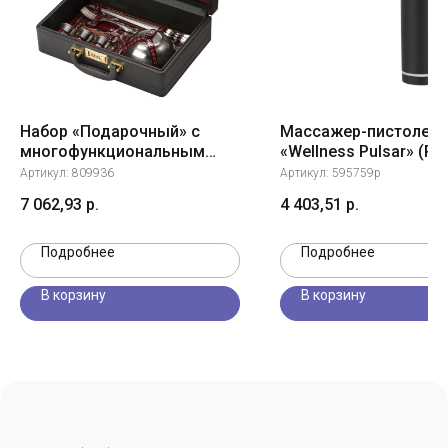
Набор «Подарочный» с
Массажер-пистолет
многофункциональным
«Wellness Pulsar» (P)
ножом, черный/бордовый
Артикул:
809936
Артикул:
595759p
7 062,93
р.
4 403,51
р.
Подробнее
Подробнее
В корзину
В корзину