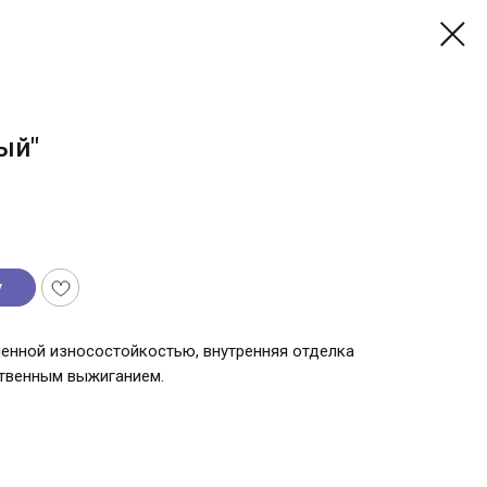
ый"
у
шенной износостойкостью, внутренняя отделка
ственным выжиганием.