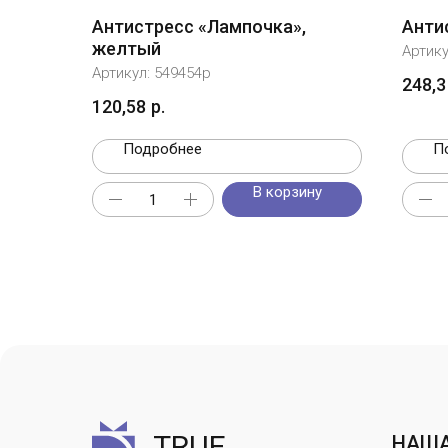
Антистресс «Лампочка»,
Анти
желтый
Артик
Артикул:
549454p
248,3
120,58
р.
Подробнее
П
В корзину
TRUE
НАША