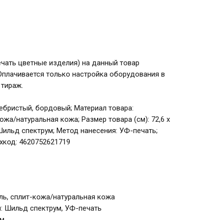
ечать цветные изделия) на данный товар
Оплачивается только настройка оборудования в
 тираж.
еребристый, бордовый; Материал товара:
жа/натуральная кожа; Размер товара (см): 72,6 х
 Шильд спектрум; Метод нанесения: УФ-печать;
хкод: 4620752621719
ь, сплит-кожа/натуральная кожа
: Шильд спектрум, УФ-печать
см