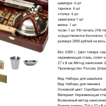
шампура- 6 шт
тарелка- 6 шт
стопка- 6 шт
зажигалка-1 шт
вилка- 1 шт
тесак-1 шт УФ-печать (УФ-п
осуществляется бесплатно. 
размере 2000 рублей на весь
Вес: 6500 г.; Цвет товара: с
нержавеющая сталь, сплит-ко
27 х 8 см; Метод нанесения:
Производство: Россия; Штри
Вид: Наборы для шашлыка
Вид: Наборы для пикника
Основной цвет: Серебристый
Материал: Нержавеющая стал
Возможный метод нанесения
Размер товара: 72,6 х 27 х 8 