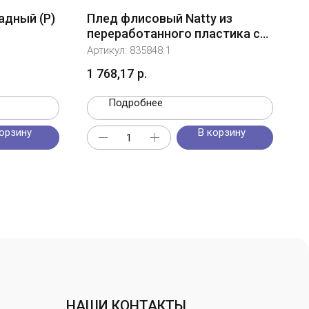
адный (P)
Плед флисовый Natty из
переработанного пластика с
новогодней биркой, серый
Артикул:
835848.1
1 768,17
р.
Подробнее
орзину
В корзину
НАШИ КОНТАКТЫ