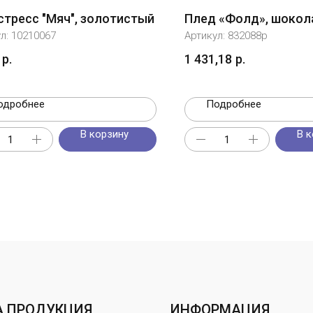
стресс "Мяч", золотистый
Плед «Фолд», шокол
ул:
10210067
Артикул:
832088p
р.
1 431,18
р.
одробнее
Подробнее
В корзину
В к
 ПРОДУКЦИЯ
ИНФОРМАЦИЯ