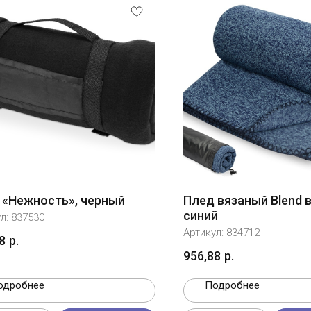
 «Нежность», черный
Плед вязаный Blend в
синий
ул:
837530
Артикул:
834712
8
р.
956,88
р.
одробнее
Подробнее