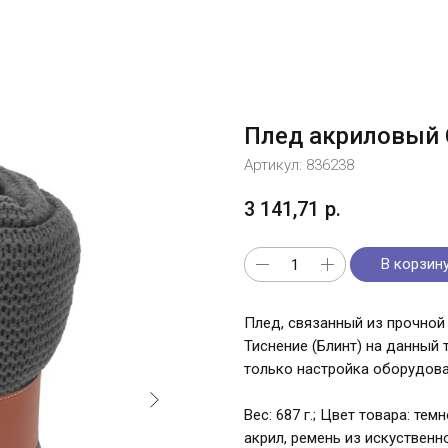
Плед акриловый 
Артикул:
836238
3 141,71
р.
В корзин
Плед, связанный из прочной 
Тиснение (Блинт) на данный
только настройка оборудован
Вес: 687 г.; Цвет товара: те
акрил, ремень из искуственно