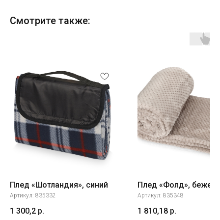
Смотрите также:
Плед «Шотландия», синий
Плед «Фолд», бежев
Артикул:
835332
Артикул:
835348
1 300,2
р.
1 810,18
р.