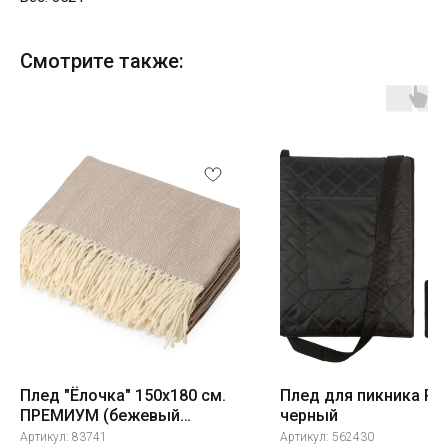
Смотрите также:
Плед "Ёлочка" 150х180 см.
Плед для пикника Rid
ПРЕМИУМ (бежевый
черный
однотонное)
Артикул:
83741
Артикул:
562430