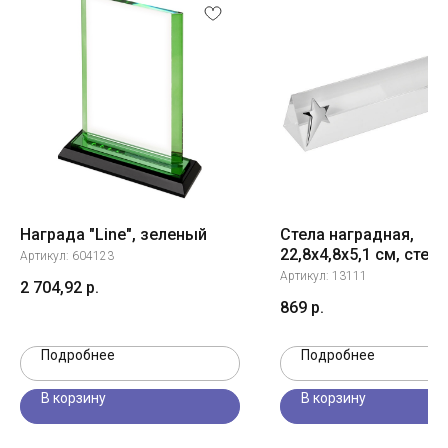
Награда "Line", зеленый
Стела наградная,
22,8х4,8х5,1 см, стекл
Артикул:
604123
металл, лазерная
Артикул:
13111
2 704,92
р.
гравировка
869
р.
Подробнее
Подробнее
В корзину
В корзину