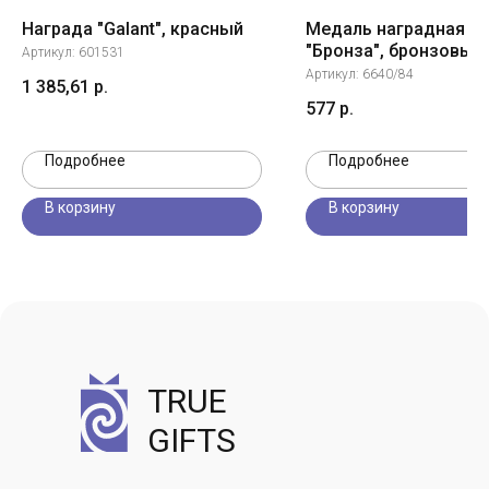
Награда "Galant", красный
Медаль наградная
"Бронза", бронзовый,
Артикул:
601531
12х12х2,2 см, D=8,7 с
Артикул:
6640/84
1 385,61
р.
577
р.
Подробнее
Подробнее
В корзину
В корзину
TRUE
GIFTS